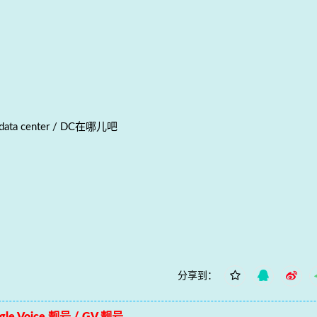
a center / DC在哪儿吧
分享到：
le Voice 靓号 / GV 靓号