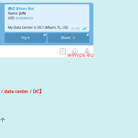
data center / DC】
几个