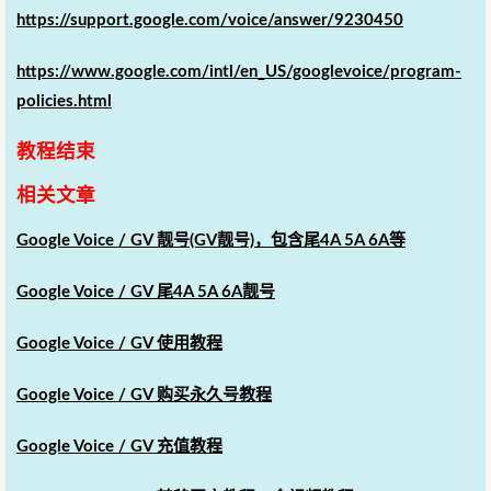
https://support.google.com/voice/answer/9230450
https://www.google.com/intl/en_US/googlevoice/program-
policies.html
教程结束
相关文章
Google Voice / GV 靓号(GV靓号)，包含尾4A 5A 6A等
Google Voice / GV 尾4A 5A 6A靓号
Google Voice / GV 使用教程
Google Voice / GV 购买永久号教程
Google Voice / GV 充值教程