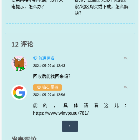
使用时接不到电话，没有来
提示：此商品无法在您的国
电提示，怎么办？
家/地区购买或下载，怎么解
决？
12 评论
普通 匿名
2021-05-29 at 12:43
回收后能找回来吗？
钻石 军哥
2021-05-29 at 12:56
能的，具体请看这儿：
https://www.winvps.eu/781/
评
论