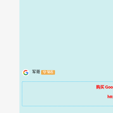
军哥
钻石
购买 Goog
ht