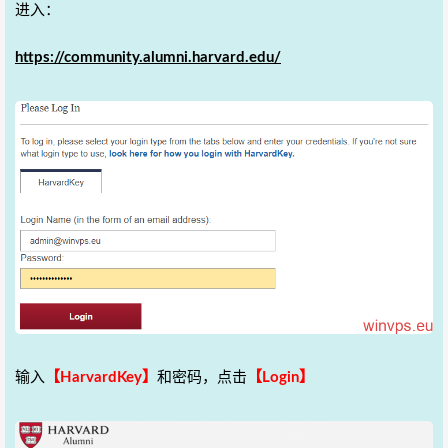
进入：
https://community.alumni.harvard.edu/
输入
【HarvardKey】
和密码，点击
【Login】