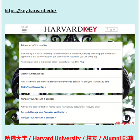
https://key.harvard.edu/
哈佛大学 / Harvard University / 校友 / Alumni 邮箱