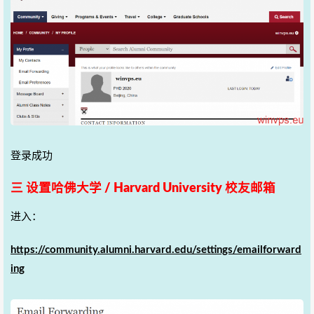
登录成功
三 设置哈佛大学 / Harvard University 校友邮箱
进入：
https://community.alumni.harvard.edu/settings/emailforward
ing