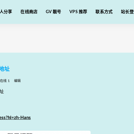
人分享
在线商店
GV 靓号
VPS 推荐
联系方式
站长登
诉地址
在线 1
编辑
地址
ess?hl=zh-Hans