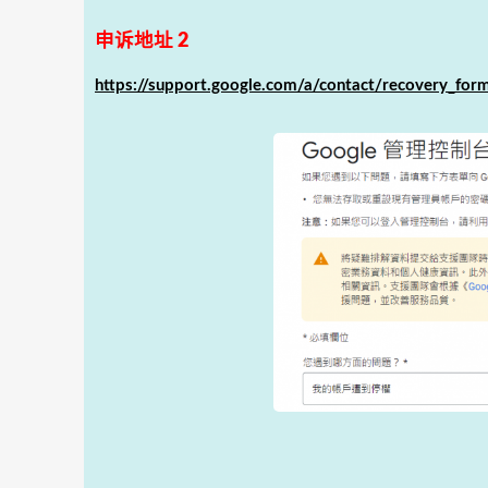
申诉地址 2
https://support.google.com/a/contact/recovery_for