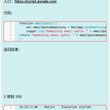
入口：
https://script.google.com
代码：
function 
emailQuota
(){
    var emailQuotaRemaining = MailApp.
getRemainingDa
    Logger.
log
(
"Remaining email quota: "
 + emailQuot
return
"Remaining email quota: "
 + emailQuotaRemaini
}
返回结果：
1 限制 100
10:22:
00
 AM    Notice    Execution started