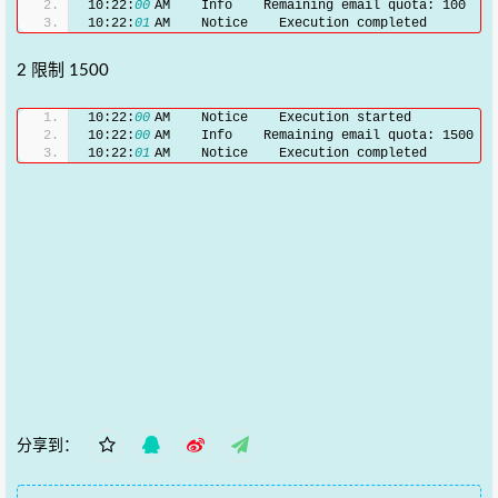
10:22:
00
 AM    Info    Remaining email quota: 100
10:22:
01
 AM    Notice    Execution completed
2 限制 1500
10:22:
00
 AM    Notice    Execution started
10:22:
00
 AM    Info    Remaining email quota: 1500
10:22:
01
 AM    Notice    Execution completed
分享到：