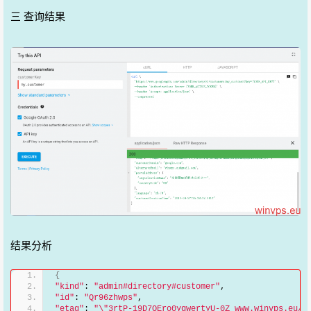
三 查询结果
结果分析
{
"kind"
: 
"admin#directory#customer"
,
"id"
: 
"Qr96zhwps"
,
"etag"
: 
"\"3rtP-19D7QEro0yqwertyU-0Z_www.winvps.eu/1