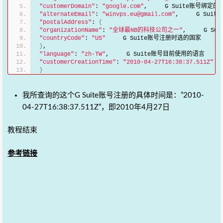
"customerDomain"
: 
"google.com"
,     G Suite账号绑定
"alternateEmail"
: 
"winvps.eu@gmail.com"
,     G Sui
"postalAddress"
: 
{
"organizationName"
: 
"全球最NB的科技公司之一"
,     G S
"countryCode"
: 
"US"
     G Suite账号注册时选的国家
}
,
"language"
: 
"zh-TW"
,     G Suite账号目前使用的语言
"customerCreationTime"
: 
"2010-04-27T16:38:37.511Z"
  
}
我所查询的这个G Suite账号注册的具体时间是：”2010-
04-27T16:38:37.511Z”，即2010年4月27日
教程结束
参考链接