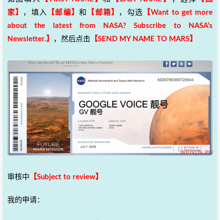
家】
，填入
【邮编】
和
【邮箱】
，勾选
【Want to get more
about the latest from NASA? Subscribe to NASA’s
Newsletter.】
，然后点击
【SEND MY NAME TO MARS】
审核中
【Subject to review】
我的申请：