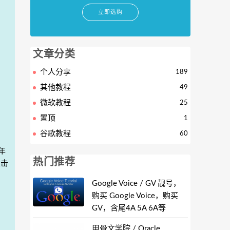
立即选购
文章分类
个人分享
189
其他教程
49
微软教程
25
置顶
1
谷歌教程
60
年
热门推荐
点击
Google Voice / GV 靓号，
购买 Google Voice，购买
GV，含尾4A 5A 6A等
甲骨文学院 / Oracle