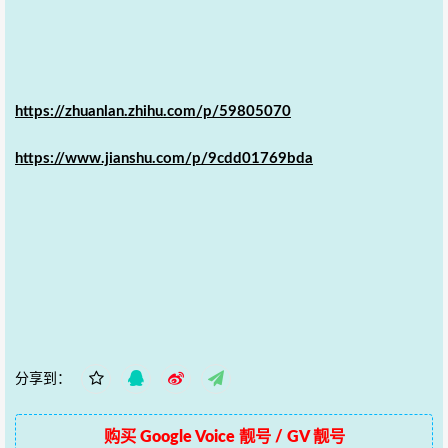
https://zhuanlan.zhihu.com/p/59805070
https://www.jianshu.com/p/9cdd01769bda
分享到：
购买 Google Voice 靓号 / GV 靓号