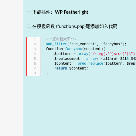
一 下载插件：
WP Featherlight
二 在模板函数 (functions.php)尾添加如入代码
/**点击看大图**/
add_filter
(
'the_content', 'fancybox'
)
;
function 
fancybox
(
$content
){
    $pattern = 
array
(
"/<img(.*?)src=('|\")
    $replacement = 
array
(
'
<
a$1href=$2$
3.
$4
    $content = 
preg_replace
(
$pattern, $rep
return
 $content;
}