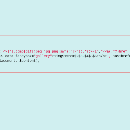
([^>]*).(bmp|gif|jpeg|jpg|png|swf)('|\")(.*?)>/i"
,
"/<a(.*?)href=
$5 data-fancybox=
"gallery"
><
img$1src=$2$
3.
$4$5$6
><
/a
>
','
<
a$1href
lacement, $content
)
;