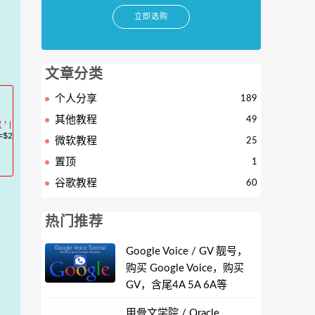
立即选购
文章分类
个人分享
189
其他教程
49
('|\")([^>]*).(bmp|gif|jpeg|jpg|png|swf)('|\")(.*?)>(.*?)<\/a>/i
=$2$
3.
$4$5 data-fancybox=
"images"
$6
>
$7
<
/a
>
'
)
;
微软教程
25
置顶
1
谷歌教程
60
热门推荐
Google Voice / GV 靓号，
购买 Google Voice，购买
GV，含尾4A 5A 6A等
甲骨文学院 / Oracle