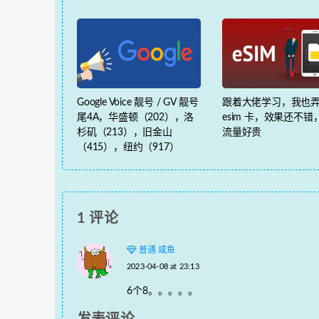
Google Voice 靓号 / GV 靓号
跟着大佬学习，我也
尾4A，华盛顿（202），洛
esim 卡，效果还不错
杉矶（213），旧金山
流量好贵
（415），纽约（917）
1 评论
普通 咸鱼
2023-04-08 at 23:13
6个8。。。。。