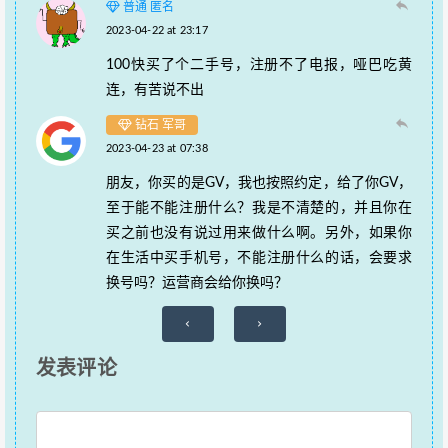
普通 匿名
2023-04-22 at 23:17
100快买了个二手号，注册不了电报，哑巴吃黄
连，有苦说不出
钻石 军哥
2023-04-23 at 07:38
朋友，你买的是GV，我也按照约定，给了你GV，
至于能不能注册什么？我是不清楚的，并且你在
买之前也没有说过用来做什么啊。另外，如果你
在生活中买手机号，不能注册什么的话，会要求
换号吗？运营商会给你换吗？
评
论
发表评论
导
航