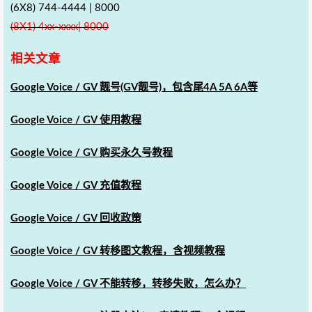
(6X8) 744-4444 | 8000
(8X1) 4xx-xxxx| 8000
相关文章
Google Voice / GV 靓号(GV靓号)，包含尾4A 5A 6A等
Google Voice / GV 使用教程
Google Voice / GV 购买永久号教程
Google Voice / GV 充值教程
Google Voice / GV 回收政策
Google Voice / GV 转移图文教程，含视频教程
Google Voice / GV 不能转移，转移失败，怎么办？