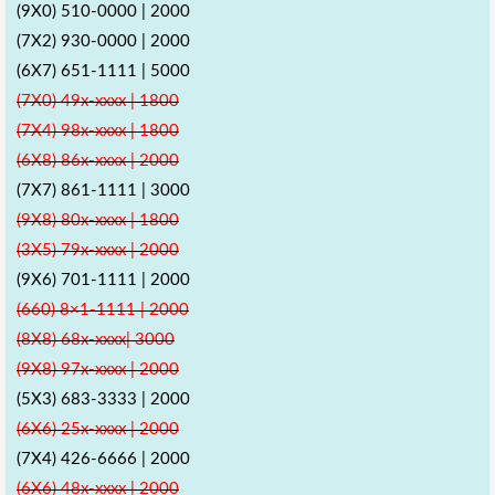
‪(9X0) 510-0000‬ | 2000
‪(7X2) 930-0000‬ | 2000
‪(6X7) 651-1111‬ | 5000
‪(7X0) 49x-xxxx‬ | 1800
‪(7X4) 98x-xxxx‬ | 1800
‪(6X8) 86x-xxxx | 2000
‪(7X7) 861-1111 | 3000
‪(9X8) 80x-xxxx | 1800
‪(3X5) 79x-xxxx | 2000
‪(9X6) 701-1111 | 2000
‪(660) 8×1-1111‬ | 2000
‪(8X8) 68x-xxxx| 3000
‪(9X8) 97x-xxxx | 2000
‪(5X3) 683-3333‬ | 2000
‪(6X6) 25x-xxxx‬ | 2000
‪(7X4) 426-6666‬ | 2000
‪(6X6) 48x-xxxx‬ | 2000