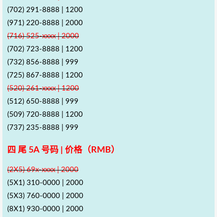
(702) 291-8888‬ | 1200
(971) 220-8888‬ | 2000
(716) 525-xxxx‬ | 2000
(702) 723-8888‬ | 1200
(732) 856-8888‬ | 999
(725) 867-8888‬ | 1200
(520) 261-xxxx‬ | 1200
(512) 650-8888‬ | 999
(509) 720-8888‬ | 1200
(737) 235-8888‬ | 999
四
尾 5A 号码 | 价格（RMB）
‪(2X5) 69x-xxxx‬ | 2000
‪(5X1) 310-0000‬ | 2000
‪(5X3) 760-0000‬ | 2000
‪(8X1) 930-0000‬ | 2000