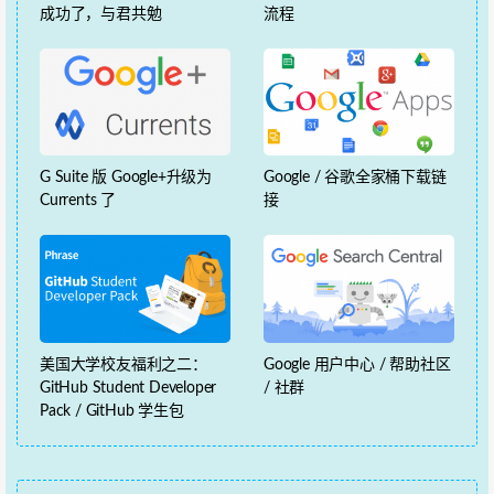
成功了，与君共勉
流程
G Suite 版 Google+升级为
Google / 谷歌全家桶下载链
Currents 了
接
美国大学校友福利之二：
Google 用户中心 / 帮助社区
GitHub Student Developer
/ 社群
Pack / GitHub 学生包