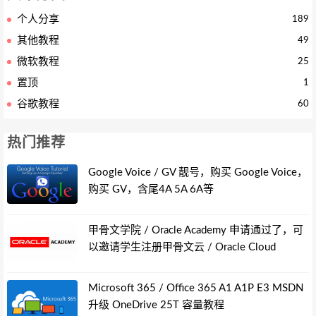
个人分享
189
其他教程
49
微软教程
25
置顶
1
谷歌教程
60
热门推荐
Google Voice / GV 靓号，购买 Google Voice，
购买 GV，含尾4A 5A 6A等
甲骨文学院 / Oracle Academy 申请通过了，可
以邀请学生注册甲骨文云 / Oracle Cloud
Microsoft 365 / Office 365 A1 A1P E3 MSDN
升级 OneDrive 25T 容量教程