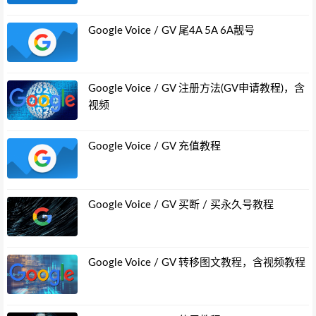
Google Voice / GV 尾4A 5A 6A靓号
Google Voice / GV 注册方法(GV申请教程)，含
视频
Google Voice / GV 充值教程
Google Voice / GV 买断 / 买永久号教程
Google Voice / GV 转移图文教程，含视频教程